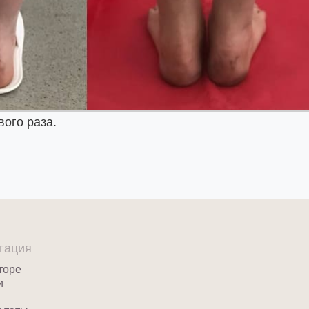
вого раза.
гация
торе
и