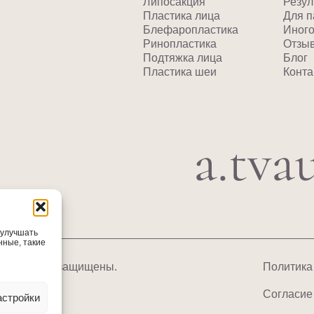
Липосакция
Резул
Пластика лица
Для п
Блефаропластика
Иног
Ринопластика
Отзы
Подтяжка лица
Блог
Пластика шеи
Конта
а.tva
 улучшать
нные, такие
6 Все права защищены.
Политика
Согласие
астройки