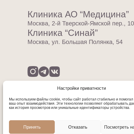
Клиника АО “Медицина”
Москва, 2-й Тверской-Ямской пер., 10
Клиника “Синай”
Москва, ул. Большая Полянка, 54
Настройки приватности
Мы используем файлы cookie, чтобы сайт работал стабильно и помогал
ваш опыт взаимодействия. Эти технологии позволяют обрабатывать да
как история просмотров или уникальные идентификаторы устройства.
Пластический хирург Анна Тваури © 2024-202
Лицензия №Л0-77-01-020628 от 23.10.2020г.
Принять
Отказать
Посмотреть н